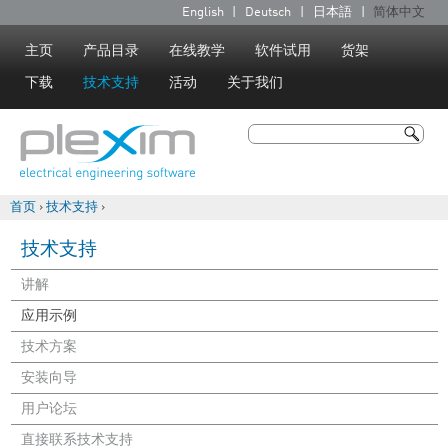
Jump to navigation
English
Deutsch
日本語
简体中文
语
言
主页
产品目录
在线教学
软件试用
货架
下载
技术支持
活动
关于我们
搜索
搜索表单
首页
›
技术支持
›
你在这里
技术支持
讲解
应用示例
技术方案
安装向导
用户论坛
直接联系技术支持