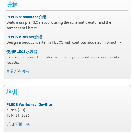
讲解
PLECS Standalone介绍
Build a simple RLC network using the schematic editor and the
component library.
PLECS Blockset介绍
Design a buck converter in PLECS with controls modeled in Simulink.
使用PLECS示波器
Explore the powerful features to display and post-process simulation
results.
查看所有教程
培训
PLECS Workshop, On-Site
Zurich (CH)
10月 21, 2026
近期培训一览