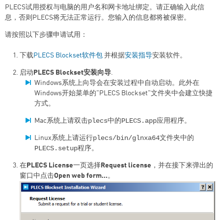
PLECS试用授权与电脑的用户名和网卡地址绑定。请正确输入此信
息，否则PLECS将无法正常运行。您输入的信息都将被保密。
请按照以下步骤申请试用：
下载
PLECS Blockset软件包
并根据
安装指导
安装软件。
启动
PLECS Blockset安装向导
.
Windows系统上向导会在安装过程中自动启动。此外在
Windows开始菜单的"PLECS Blockset"文件夹中会建立快捷
方式。
plecs
PLECS.app
Mac系统上请双击
中的
应用程序。
plecs/bin/glnxa64
Linux系统上请运行
文件夹中的
PLECS.setup
程序。
在
PLECS License
一页选择
Request license
，并在接下来弹出的
窗口中点击
Open web form...
。