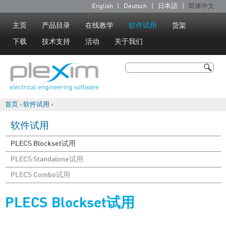
Jump to navigation
English
Deutsch
日本語
简体中文
语
言
主页
产品目录
在线教学
软件试用
货架
下载
技术支持
活动
关于我们
搜索
搜索表单
首页
›
软件试用
›
你在这里
软件试用
PLECS Blockset试用
PLECS Standalone试用
PLECS Combo试用
PLECS Blockset试用