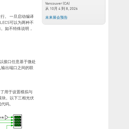
Vancouver (CA)
从
10月 4
到
8, 2026
p）共同运行。 一旦启动编译
未来展会预告
PLECS可以为两种不
arget。如不特殊说明，
，以接口任意基于微处
入输出端口之间的联
包括了用于设置模拟与
模块。以下三相光伏
成代码。