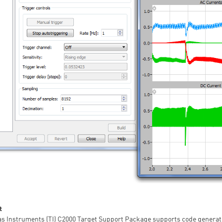
t
as Instruments (TI) C2000 Target Support Package supports code generat