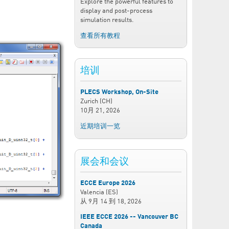
Explore the powerful features to
display and post-process
simulation results.
查看所有教程
培训
PLECS Workshop, On-Site
Zurich (CH)
10月 21, 2026
近期培训一览
展会和会议
ECCE Europe 2026
Valencia (ES)
从
9月 14
到
18, 2026
IEEE ECCE 2026 -- Vancouver BC
Canada