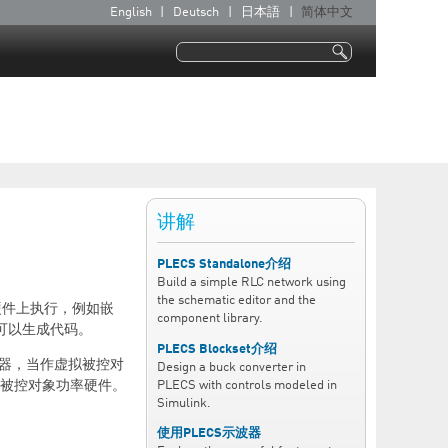
English
Deutsch
日本語
简体中文
语
言
搜索
搜索表单
讲解
PLECS Standalone介绍
Build a simple RLC network using
the schematic editor and the
标硬件上执行，例如嵌
component library.
可以生成代码。
PLECS Blockset介绍
仿真器，当作虚拟被控对
Design a buck converter in
PLECS with controls modeled in
被控对象功率硬件。
Simulink.
使用PLECS示波器