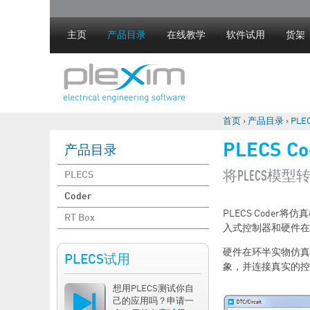
主页
产品目录
在线教学
软件试用
货架
首页
›
产品目录
›
PLE
你在这里
PLECS Co
产品目录
将PLECS模型
PLECS
Coder
PLECS Code
RT Box
入式控制器和硬件在
硬件在环半实物仿真是
PLECS试用
象，并连接真实的控
想用PLECS测试你自
己的应用吗？申请一