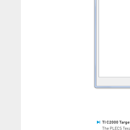
TI C2000 Targe
​The PLECS Tex