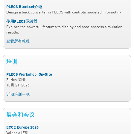
PLECS Blockset介绍
Design a buck converter in PLECS with controls modeled in Simulink.
使用PLECS示波器
Explore the powerful features to display and post-process simulation
results.
查看所有教程
培训
PLECS Workshop, On-Site
Zurich (CH)
10月 21, 2026
近期培训一览
展会和会议
ECCE Europe 2026
Valencia (ES)