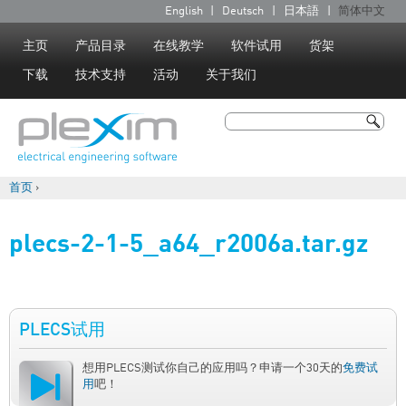
Jump to navigation
English
Deutsch
日本語
简体中文
语
言
主页
产品目录
在线教学
软件试用
货架
下载
技术支持
活动
关于我们
搜索
搜索表单
首页
›
你在这里
plecs-2-1-5_a64_r2006a.tar.gz
PLECS试用
想用PLECS测试你自己的应用吗？申请一个30天的
免费试
用
吧！