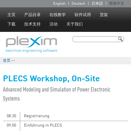
Jump to navigation
English
Deutsch
日本語
简体中文
语
言
主页
产品目录
在线教学
软件试用
货架
下载
技术支持
活动
关于我们
搜索
搜索表单
首页
›
›
你在这里
PLECS Workshop, On-Site
​Advanced Modeling and Simulation of Power Electronic
Systems
08:30
Registrierung
09:00
Einführung in PLECS