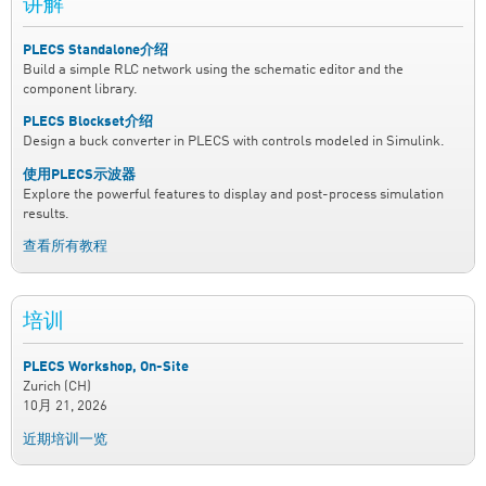
讲解
PLECS Standalone介绍
Build a simple RLC network using the schematic editor and the
component library.
PLECS Blockset介绍
Design a buck converter in PLECS with controls modeled in Simulink.
使用PLECS示波器
Explore the powerful features to display and post-process simulation
results.
查看所有教程
培训
PLECS Workshop, On-Site
Zurich (CH)
10月 21, 2026
近期培训一览