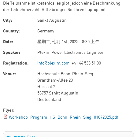
Die Teilnahme ist kostenlos, es gibt jedoch eine Beschränkung
der Teilnehmerzahl. Bitte bringen Sie Ihren Laptop mit.
City:
Sankt Augustin
Country:
Germany
Date:
星期二, 七月 1st, 2025 - 8:30 上午
Speaker:
Plexim Power Electronics Engineer
Registration:
info@plexim.com
, +41 44 533 51 00
Venue:
Hochschule Bonn-Rhein-Sieg
Grantham-Allee 20
Hörsaal 7
53757 Sankt Augustin
Deutschland
Flyer:
Workshop_Program_HS_Bonn_Rhein_Sieg_01072025.pdf