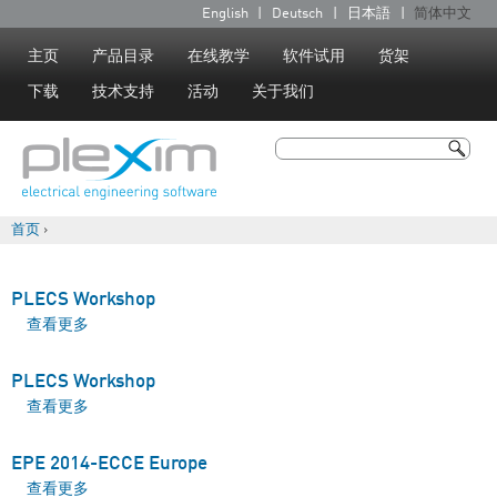
Jump to navigation
English
Deutsch
日本語
简体中文
语
言
主页
产品目录
在线教学
软件试用
货架
下载
技术支持
活动
关于我们
搜索
搜索表单
首页
›
你在这里
PLECS Workshop
查看更多
about PLECS Workshop
PLECS Workshop
查看更多
about PLECS Workshop
EPE 2014-ECCE Europe
查看更多
about EPE 2014-ECCE Europe