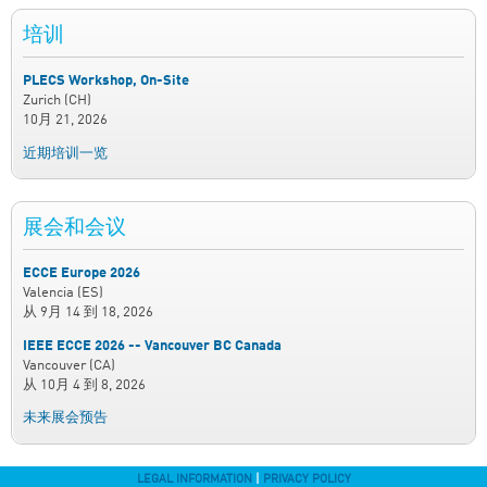
培训
PLECS Workshop, On-Site
Zurich (CH)
10月 21, 2026
近期培训一览
展会和会议
ECCE Europe 2026
Valencia (ES)
从
9月 14
到
18, 2026
IEEE ECCE 2026 -- Vancouver BC Canada
Vancouver (CA)
从
10月 4
到
8, 2026
未来展会预告
LEGAL INFORMATION
|
PRIVACY POLICY