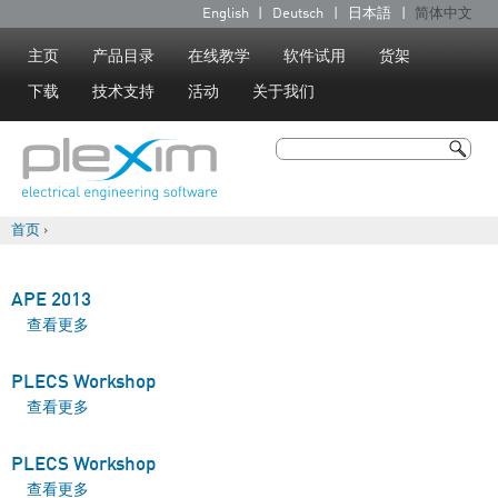
Jump to navigation
English
Deutsch
日本語
简体中文
语
言
主页
产品目录
在线教学
软件试用
货架
下载
技术支持
活动
关于我们
搜索
搜索表单
首页
›
你在这里
APE 2013
查看更多
about APE 2013
PLECS Workshop
查看更多
about PLECS Workshop
PLECS Workshop
查看更多
about PLECS Workshop