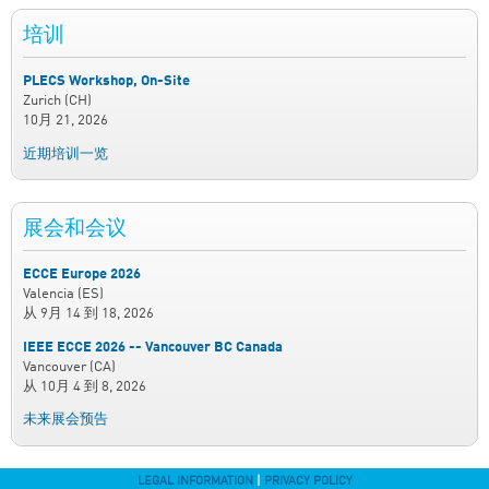
培训
PLECS Workshop, On-Site
Zurich (CH)
10月 21, 2026
近期培训一览
展会和会议
ECCE Europe 2026
Valencia (ES)
从
9月 14
到
18, 2026
IEEE ECCE 2026 -- Vancouver BC Canada
Vancouver (CA)
从
10月 4
到
8, 2026
未来展会预告
LEGAL INFORMATION
|
PRIVACY POLICY