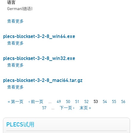
语言
German(德语)
查看更多
about PLECS Standalone Installationspakete
plecs-blockset-3-2-8_win64.exe
查看更多
about plecs-blockset-3-2-8_win64.exe
plecs-blockset-3-2-8_win32.exe
查看更多
about plecs-blockset-3-2-8_win32.exe
plecs-blockset-3-2-8_maci64.tar.gz
查看更多
about plecs-blockset-3-2-8_maci64.tar.gz
« 第一页
‹ 前一页
…
49
50
51
52
53
54
55
56
57
…
下一页 ›
末页 »
页面
PLECS试用