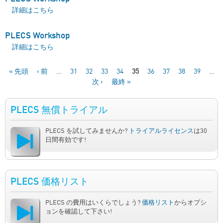
PLECS Workshop について
詳細はこちら
PLECS Workshop
PLECS Workshop について
詳細はこちら
« 先頭
‹ 前
…
31
32
33
34
35
36
37
38
39
…
次 ›
最終 »
ページ
PLECS 無償トライアル
PLECS を試してみませんか?
トライアルライセンス
は30
日間有効です!
PLECS 価格リスト
PLECS の費用はいくらでしょう?
価格リスト
からオプシ
ョンを確認して下さい!