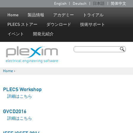
Jump to navigation
English
Deutsch
日本語
简体中文
言
語
Home
製品情報
アカデミー
トライアル
PLECS ストアー
ダウンロード
技術サポート
イベント
開発元紹介
検索
検索フォーム
Home
›
現在地
PLECS Workshop
PLECS Workshop について
詳細はこちら
GVCD2016
GVCD2016 について
詳細はこちら