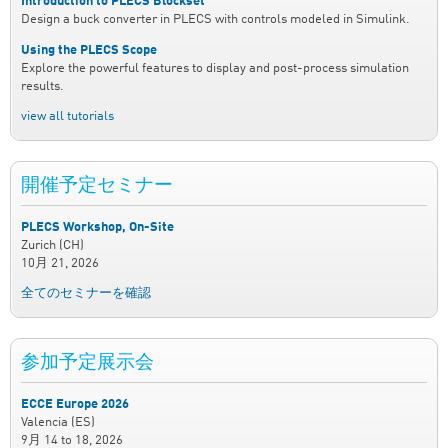
Introduction to PLECS Blockset
Design a buck converter in PLECS with controls modeled in Simulink.
Using the PLECS Scope
Explore the powerful features to display and post-process simulation
results.
view all tutorials
開催予定セミナー
PLECS Workshop, On-Site
Zurich (CH)
10月 21, 2026
全てのセミナーを確認
参加予定展示会
ECCE Europe 2026
Valencia (ES)
9月 14
to
18, 2026