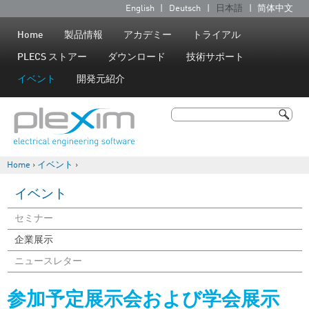
Jump to navigation
English
Deutsch
日本語
简体中文
言
語
Home
製品情報
アカデミー
トライアル
PLECS ストアー
ダウンロード
技術サポート
イベント
開発元紹介
検索
検索フォーム
Home
›
イベント
›
現在地
イベント
セミナー
企業展示
ニュースレター
参加予定展示会および学会展示