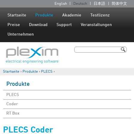
Jump to navigation
English
Deutsch
日本語
简体中文
S
p
Startseite
Produkte
Akademie
Testlizenz
r
Preise
Download
Support
Veranstaltungen
a
Unternehmen
c
h
Suche
e
Suchformular
n
Startseite
›
Produkte
›
PLECS
›
Sie sind hier
Produkte
PLECS
Coder
RT Box
PLECS Coder