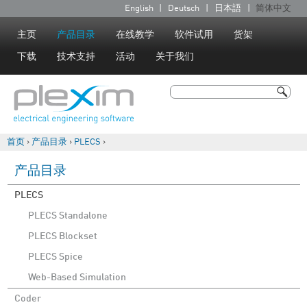
Jump to navigation
English
Deutsch
日本語
简体中文
语
言
主页
产品目录
在线教学
软件试用
货架
下载
技术支持
活动
关于我们
搜索
搜索表单
首页
›
产品目录
›
PLECS
›
你在这里
产品目录
PLECS
PLECS Standalone
PLECS Blockset
PLECS Spice
Web-Based Simulation
Coder