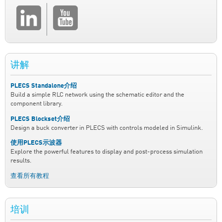
讲解
PLECS Standalone介绍
Build a simple RLC network using the schematic editor and the
component library.
PLECS Blockset介绍
Design a buck converter in PLECS with controls modeled in Simulink.
使用PLECS示波器
Explore the powerful features to display and post-process simulation
results.
查看所有教程
培训