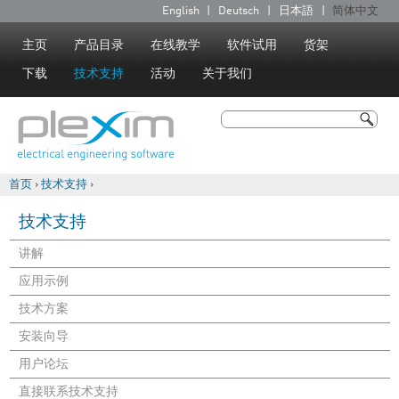
Jump to navigation
English
Deutsch
日本語
简体中文
语
言
主页
产品目录
在线教学
软件试用
货架
下载
技术支持
活动
关于我们
搜索
搜索表单
首页
›
技术支持
›
你在这里
技术支持
讲解
应用示例
技术方案
安装向导
用户论坛
直接联系技术支持