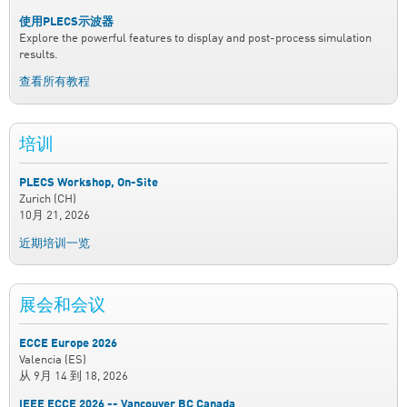
使用PLECS示波器
Explore the powerful features to display and post-process simulation
results.
查看所有教程
培训
PLECS Workshop, On-Site
Zurich (CH)
10月 21, 2026
近期培训一览
展会和会议
ECCE Europe 2026
Valencia (ES)
从
9月 14
到
18, 2026
IEEE ECCE 2026 -- Vancouver BC Canada