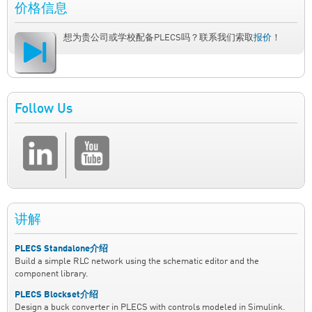
价格信息
想为贵公司或学校配备PLECS吗？联系我们索取
报价
！
Follow Us
讲解
PLECS Standalone介绍
Build a simple RLC network using the schematic editor and the
component library.
PLECS Blockset介绍
Design a buck converter in PLECS with controls modeled in Simulink.