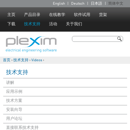
Jump to navigation
English
Deutsch
日本語
简体中文
语
言
主页
产品目录
在线教学
软件试用
货架
下载
技术支持
活动
关于我们
搜索
搜索表单
首页
›
技术支持
›
Videos
›
你在这里
技术支持
讲解
应用示例
技术方案
安装向导
用户论坛
直接联系技术支持