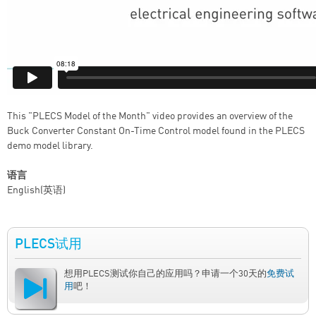
This "PLECS Model of the Month" video provides an overview of the
Buck Converter Constant On-Time Control model found in the PLECS
demo model library.
语言
English(英语)
PLECS试用
想用PLECS测试你自己的应用吗？申请一个30天的
免费试
用
吧！