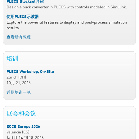
PLECS Blockset介绍
Design a buck converter in PLECS with controls modeled in Simulink.
使用PLECS示波器
Explore the powerful features to display and post-process simulation
results.
查看所有教程
培训
PLECS Workshop, On-Site
Zurich (CH)
10月 21, 2026
近期培训一览
展会和会议
ECCE Europe 2026
Valencia (ES)
从
9月 14
到
18, 2026