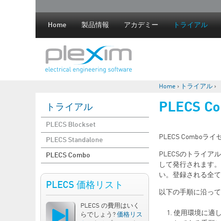
Home
製品情報
アカデミー
トライアル
Home
›
トライアル
›
現在地
PLECS
トライアル
PLECS Blockset
PLECS Comb
PLECS Standalone
PLECSのトライア
PLECS Combo
して発行されます。
い。登録される全て
PLECS 価格リスト
以下の手順に沿って
PLECS の費用はいく
使用環境に適
らでしょう?
価格リス