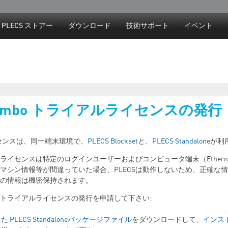
Jump to navigation
PLECS ストアー
ダウンロード
技術サポート
イベント
 Combo トライアルライセンスの発行
oライセンスは、同一端末環境で、
PLECS Blockset
と、
PLECS Standalone
が利
ルライセンスは特定のログインユーザーおよびコンピュータ端末（Ethern
マシン情報等が間違っていた場合、PLECSは動作しないため、正確な
の情報は機密保持されます。
トライアルライセンスの発行を申請して下さい:
した
PLECS Standaloneパッケージファイル
をダウンロードして、
インス