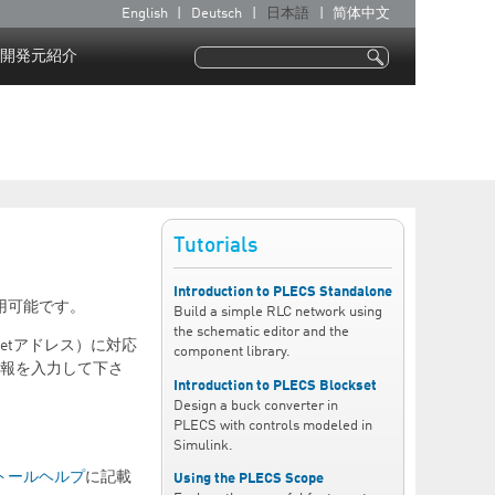
English
Deutsch
日本語
简体中文
言
語
開発元紹介
検索
検索フォーム
Tutorials
Introduction to PLECS Standalone
用可能です。
Build a simple RLC network using
the schematic editor and the
etアドレス）に対応
component library.
情報を入力して下さ
Introduction to PLECS Blockset
Design a buck converter in
PLECS with controls modeled in
Simulink.
トールヘルプ
に記載
Using the PLECS Scope