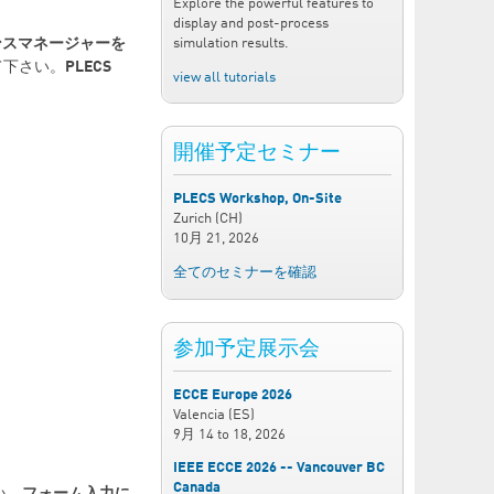
Explore the powerful features to
display and post-process
ンスマネージャーを
simulation results.
て下さい。
PLECS
view all tutorials
。
開催予定セミナー
PLECS Workshop, On-Site
Zurich (CH)
10月 21, 2026
全てのセミナーを確認
参加予定展示会
ECCE Europe 2026
Valencia (ES)
9月 14
to
18, 2026
IEEE ECCE 2026 -- Vancouver BC
Canada