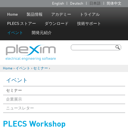
Jump to navigation
English
Deutsch
日本語
简体中文
言
語
Home
製品情報
アカデミー
トライアル
PLECS ストアー
ダウンロード
技術サポート
イベント
開発元紹介
検索
検索フォーム
Home
›
イベント
›
セミナー
›
現在地
イベント
セミナー
企業展示
ニュースレター
PLECS Workshop