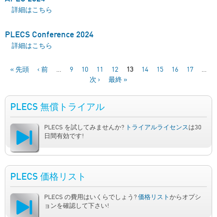
APEC 2024 について
詳細はこちら
PLECS Conference 2024
PLECS Conference 2024 について
詳細はこちら
« 先頭
‹ 前
…
9
10
11
12
13
14
15
16
17
…
次 ›
最終 »
ページ
PLECS 無償トライアル
PLECS を試してみませんか?
トライアルライセンス
は30
日間有効です!
PLECS 価格リスト
PLECS の費用はいくらでしょう?
価格リスト
からオプシ
ョンを確認して下さい!