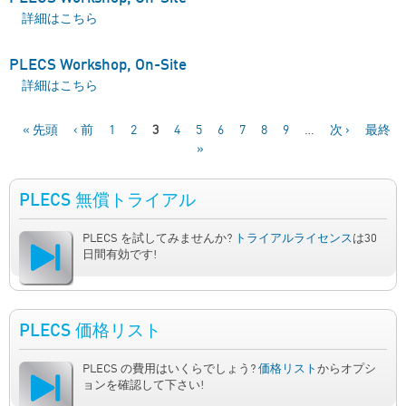
PLECS Workshop, On-Site について
詳細はこちら
PLECS Workshop, On-Site
PLECS Workshop, On-Site について
詳細はこちら
« 先頭
‹ 前
1
2
3
4
5
6
7
8
9
…
次 ›
最終
»
ページ
PLECS 無償トライアル
PLECS を試してみませんか?
トライアルライセンス
は30
日間有効です!
PLECS 価格リスト
PLECS の費用はいくらでしょう?
価格リスト
からオプシ
ョンを確認して下さい!