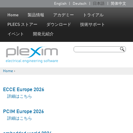
Jump to navigation
English
Deutsch
日本語
简体中文
言
語
Home
製品情報
アカデミー
トライアル
PLECS ストアー
ダウンロード
技術サポート
イベント
開発元紹介
検索
検索フォーム
Home
›
現在地
ECCE Europe 2026
ECCE Europe 2026 について
詳細はこちら
PCIM Europe 2026
PCIM Europe 2026 について
詳細はこちら