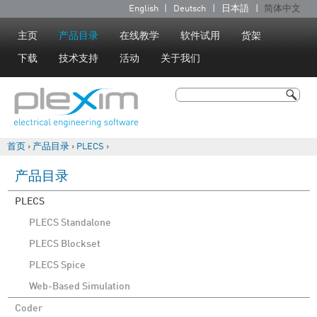
Jump to navigation
English
Deutsch
日本語
简体中文
语
言
主页
产品目录
在线教学
软件试用
货架
下载
技术支持
活动
关于我们
搜索
搜索表单
首页
›
产品目录
›
PLECS
›
你在这里
产品目录
PLECS
PLECS Standalone
PLECS Blockset
PLECS Spice
Web-Based Simulation
Coder