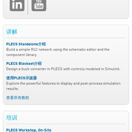
讲解
PLECS Standalone介绍
Build a simple RLC network using the schematic editor and the
component library.
PLECS Blockset介绍
Design a buck converter in PLECS with controls modeled in Simulink.
使用PLECS示波器
Explore the powerful features to display and post-process simulation
results.
查看所有教程
培训
PLECS Workshop, On-Site