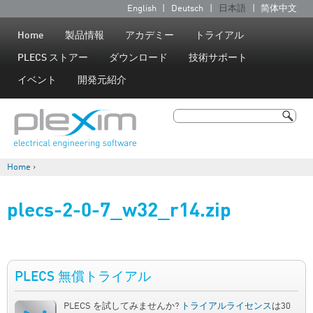
Jump to navigation
English
Deutsch
日本語
简体中文
言
語
Home
製品情報
アカデミー
トライアル
PLECS ストアー
ダウンロード
技術サポート
イベント
開発元紹介
検索
検索フォーム
Home
›
現在地
plecs-2-0-7_w32_r14.zip
PLECS 無償トライアル
PLECS を試してみませんか?
トライアルライセンス
は30