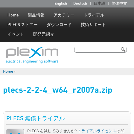
Jump to navigation
English
Deutsch
日本語
简体中文
言
語
Home
製品情報
アカデミー
トライアル
PLECS ストアー
ダウンロード
技術サポート
イベント
開発元紹介
検索
検索フォーム
Home
›
現在地
plecs-2-2-4_w64_r2007a.zip
PLECS 無償トライアル
PLECS を試してみませんか?
トライアルライセンス
は30