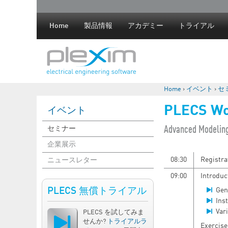
Home
製品情報
アカデミー
トライアル
Home
›
イベント
›
セ
現在地
PLECS Wo
イベント
​Advanced Modelin
セミナー
企業展示
08:30
Registra
ニュースレター
09:00
Introduc
PLECS 無償トライアル
Gen
Ins
Vari
PLECS を試してみま
せんか?
トライアルラ
Exercise