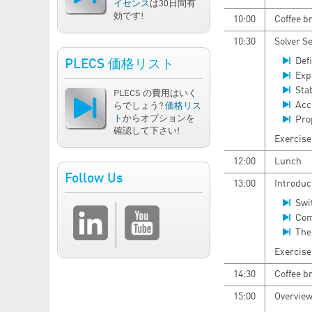
イセンス
は30日間有
効です!
10:00
Coffee b
10:30
Solver S
Defi
PLECS 価格リスト
Expl
Sta
PLECS の費用はいく
Acc
らでしょう?
価格リス
ト
からオプションを
Pro
確認して下さい!
Exercise:
12:00
Lunch
Follow Us
13:00
Introduc
Swi
Com
The 
Exercise
14:30
Coffee b
15:00
Overview