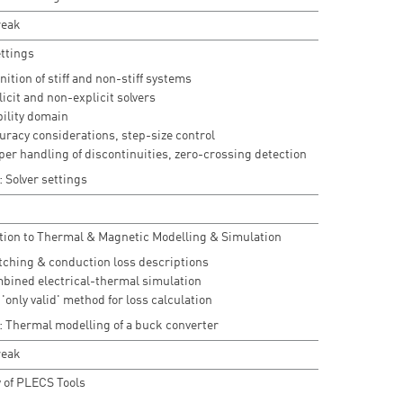
reak
ettings
nition of stiff and non-stiff systems
icit and non-explicit solvers
bility domain
uracy considerations, step-size control
per handling of discontinuities, zero-crossing detection
 Solver settings
tion to Thermal & Magnetic Modelling & Simulation
tching & conduction loss descriptions
bined electrical-thermal simulation
'only valid' method for loss calculation
: Thermal modelling of a buck converter
reak
 of PLECS Tools