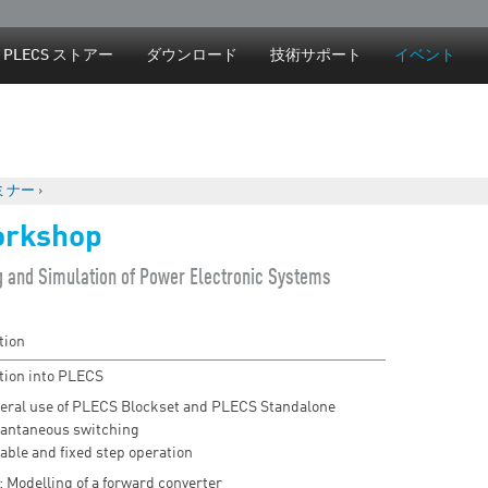
Jump to navigation
PLECS ストアー
ダウンロード
技術サポート
イベント
ミナー
›
rkshop
g and Simulation of Power Electronic Systems
tion
tion into PLECS
eral use of PLECS Blockset and PLECS Standalone
tantaneous switching
able and fixed step operation
: Modelling of a forward converter