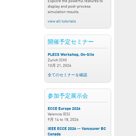
Explore the powerful features to
display and post-process
simulation results.
view all tutorials
開催予定セミナー
PLECS Workshop, On-Site
Zurich (CH)
10月 21, 2026
全てのセミナーを確認
参加予定展示会
ECCE Europe 2026
Valencia (ES)
9月 14
to
18, 2026
IEEE ECCE 2026 -- Vancouver BC
Canada