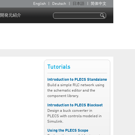
English
Deutsch
日本語
简体中文
言
語
開発元紹介
検索
検索フォーム
Tutorials
Introduction to PLECS Standalone
Build a simple RLC network using
the schematic editor and the
component library.
Introduction to PLECS Blockset
Design a buck converter in
PLECS with controls modeled in
Simulink.
Using the PLECS Scope