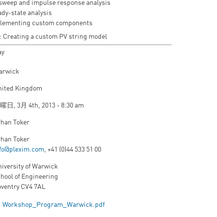
sweep and impulse response analysis
ady-state analysis
lementing custom components
: Creating a custom PV string model
ay
arwick
nited Kingdom
日, 3月 4th, 2013 - 8:30 am
han Toker
han Toker
fo@plexim.com
, +41 (0)44 533 51 00
iversity of Warwick
hool of Engineering
ventry CV4 7AL
Workshop_Program_Warwick.pdf