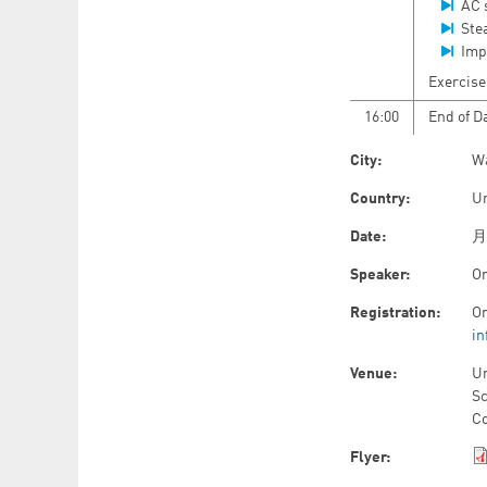
AC 
Ste
Imp
Exercise
16:00
End of D
City:
W
Country:
U
Date:
月曜
Speaker:
Or
Registration:
Or
in
Venue:
Un
Sc
Co
Flyer: