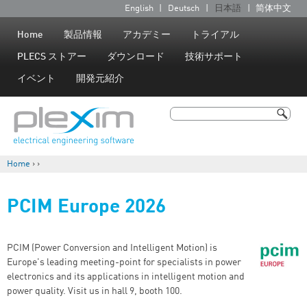
Jump to navigation
English
Deutsch
日本語
简体中文
言
語
Home
製品情報
アカデミー
トライアル
PLECS ストアー
ダウンロード
技術サポート
イベント
開発元紹介
検索
検索フォーム
Home
›
›
現在地
PCIM Europe 2026
PCIM (Power Conversion and Intelligent Motion) is
Europe's leading meeting-point for specialists in power
electronics and its applications in intelligent motion and
power quality. Visit us in hall 9, booth 100.