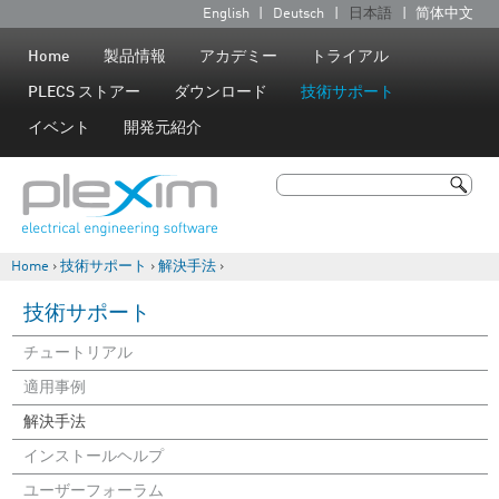
Jump to navigation
English
Deutsch
日本語
简体中文
言
語
Home
製品情報
アカデミー
トライアル
PLECS ストアー
ダウンロード
技術サポート
イベント
開発元紹介
検索
検索フォーム
Home
›
技術サポート
›
解決手法
›
現在地
技術サポート
チュートリアル
適用事例
解決手法
インストールヘルプ
ユーザーフォーラム