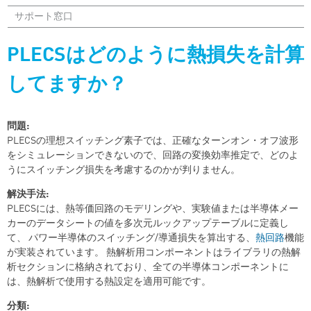
サポート窓口
PLECSはどのように熱損失を計算
してますか？
問題:
PLECSの理想スイッチング素子では、正確なターンオン・オフ波形
をシミュレーションできないので、回路の変換効率推定で、どのよ
うにスイッチング損失を考慮するのかが判りません。
解決手法:
PLECSには、熱等価回路のモデリングや、実験値または半導体メー
カーのデータシートの値を多次元ルックアップテーブルに定義し
て、 パワー半導体のスイッチング/導通損失を算出する、
熱回路
機能
が実装されています。 熱解析用コンポーネントはライブラリの熱解
析セクションに格納されており、全ての半導体コンポーネントに
は、熱解析で使用する熱設定を適用可能です。
分類: