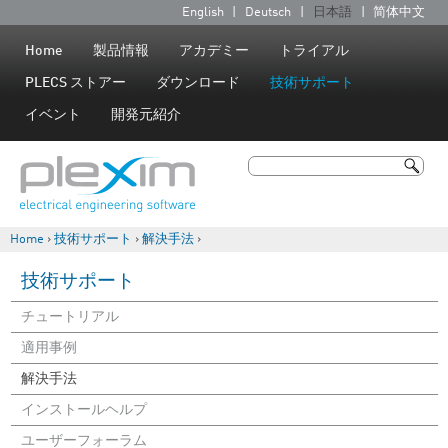
Jump to navigation
English
Deutsch
日本語
简体中文
言
語
Home
製品情報
アカデミー
トライアル
PLECS ストアー
ダウンロード
技術サポート
イベント
開発元紹介
検索
検索フォーム
Home
›
技術サポート
›
解決手法
›
現在地
技術サポート
チュートリアル
適用事例
解決手法
インストールヘルプ
ユーザーフォーラム