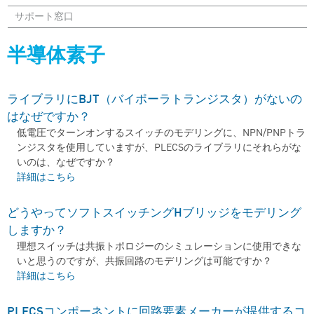
サポート窓口
半導体素子
ライブラリにBJT（バイポーラトランジスタ）がないの
はなぜですか？
低電圧でターンオンするスイッチのモデリングに、NPN/PNPトラ
ンジスタを使用していますが、PLECSのライブラリにそれらがな
いのは、なぜですか？
ライブラリにBJT（バイポーラトランジスタ）がないのはなぜです
詳細はこちら
か？ について
どうやってソフトスイッチングHブリッジをモデリング
しますか？
理想スイッチは共振トポロジーのシミュレーションに使用できな
いと思うのですが、共振回路のモデリングは可能ですか？
どうやってソフトスイッチングHブリッジをモデリングしますか？
詳細はこちら
について
PLECSコンポーネントに回路要素メーカーが提供するコ