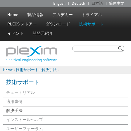
Jump to navigation
English
Deutsch
日本語
简体中文
言
語
Home
製品情報
アカデミー
トライアル
PLECS ストアー
ダウンロード
技術サポート
イベント
開発元紹介
検索
検索フォーム
Home
›
技術サポート
›
解決手法
›
現在地
技術サポート
チュートリアル
適用事例
解決手法
インストールヘルプ
ユーザーフォーラム