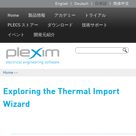
Jump to navigation
English
Deutsch
日本語
简体中文
言
語
Home
製品情報
アカデミー
トライアル
PLECS ストアー
ダウンロード
技術サポート
イベント
開発元紹介
検索
検索フォーム
Home
›
›
現在地
Exploring the Thermal Import
Wizard