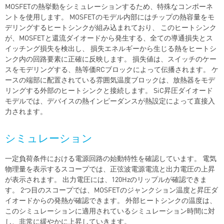
MOSFETの熱挙動をシミュレーションするため、特殊なコンポーネ
ントを使用します。 MOSFETのモデル内部にはチップの熱容量をモ
デリングするヒートシンクが組み込まれており、 このヒートシンク
が、MOSFETと還流ダイオードから発生する、全ての導通損失とス
イッチング損失を検出し、 損失エネルギーから生じる熱をヒートシ
ンク内の回路要素に正確に反映します。 損失値は​​、スイッチのケー
スをモデリングする、熱等価RCブロックによって伝播されます。 ケ
ースの端部に配置されている雰囲気温度ブロックは、放熱器をモデ
リングする外部のヒートシンクと接続します。 SiC昇圧ダイオード
モデルでは、デバイスの熱インピーダンスが熱設定によって直接入
力されます。
シミュレーション
一定負荷条件における電源回路の始動特性を確認しています。 電気
物理量を表示するスコープでは、正弦波電源電流と出力電圧の上昇
が表示されます。 出力電圧には、120Hzのリップルが確認できま
す。 2つ目のスコープでは、MOSFETのジャンクション温度と昇圧ダ
イオードからの発熱が確認できます。 外部ヒートシンクの温度は、
このシミュレーションに適用されているシミュレーション時間に対
し、非常に緩やかに上昇していきます。