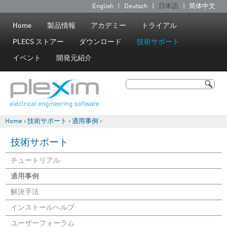
Jump to navigation
English
Deutsch
日本語
简体中文
言
語
Home
製品情報
アカデミー
トライアル
PLECS ストアー
ダウンロード
技術サポート
イベント
開発元紹介
検索
検索フォーム
Home
›
技術サポート
›
適用事例
›
現在地
技術サポート
チュートリアル
適用事例
解決手法
インストールヘルプ
ユーザーフォーラム