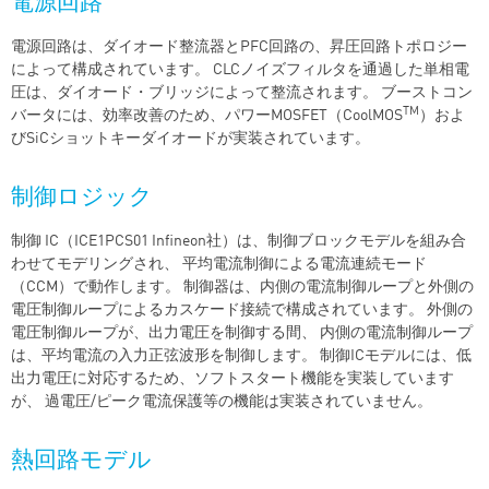
電源回路
電源回路は、ダイオード整流器とPFC回路の、昇圧回路トポロジー
によって構成されています。 CLCノイズフィルタを通過した単相電
圧は、ダイオード・ブリッジによって整流されます。 ブーストコン
TM
バータには、効率改善のため、パワーMOSFET（CoolMOS
）およ
びSiCショットキーダイオードが実装されています。
制御ロジック
制御 IC（ICE1PCS01 Infineon社）は、制御ブロックモデルを組み合
わせてモデリングされ、 平均電流制御による電流連続モード
（CCM）で動作します。 制御器は、内側の電流制御ループと外側の
電圧制御ループによるカスケード接続で構成されています。 外側の
電圧制御ループが、出力電圧を制御する間、 内側の電流制御ループ
は、平均電流の入力正弦波形を制御します。 制御ICモデルには、低
出力電圧に対応するため、ソフトスタート機能を実装しています
が、 過電圧/ピーク電流保護等の機能は実装されていません。
熱回路モデル