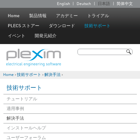
Jump to navigation
English
Deutsch
日本語
简体中文
言
語
Home
製品情報
アカデミー
トライアル
PLECS ストアー
ダウンロード
技術サポート
イベント
開発元紹介
検索
検索フォーム
Home
›
技術サポート
›
解決手法
›
現在地
技術サポート
チュートリアル
適用事例
解決手法
インストールヘルプ
ユーザーフォーラム