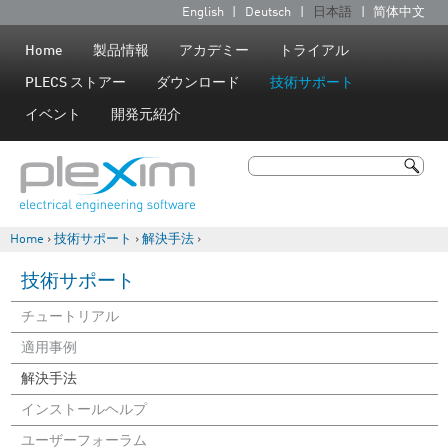
Jump to navigation
English
Deutsch
日本語
简体中文
言
語
Home
製品情報
アカデミー
トライアル
PLECS ストアー
ダウンロード
技術サポート
イベント
開発元紹介
検索
検索フォーム
Home
›
技術サポート
›
解決手法
›
現在地
技術サポート
チュートリアル
適用事例
解決手法
インストールヘルプ
ユーザーフォーラム