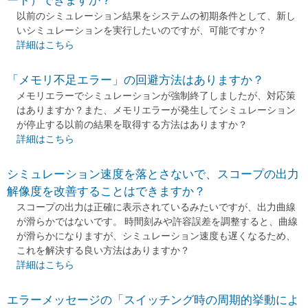
ート）できますか？
以前のシミュレーション結果をシステムの初期条件として、新し
いシミュレーションを実行したいのですが、可能ですか？
前の計算終了時点からシミュレーションを開始（リスタート）でき
詳細はこちら
ますか？ について
「メモリ不足エラー」の回避方法はありますか？
メモリエラーでシミュレーションが強制終了しましたが、対応策
はありますか？また、メモリエラーが発生してシミュレーション
が停止する以前の結果を取得する方法はありますか？
「メモリ不足エラー」の回避方法はありますか？ について
詳細はこちら
シミュレーション速度を落とさないで、スコープの出力
解像度を改善することはできますか？
スコープの出力は正確に表示されているみたいですが、出力曲線
が滑らかではないです。 時間刻みや許容誤差を調整すると、曲線
が滑らかになりますが、シミュレーション速度も遅くなるため、
これを解決する良い方法はありますか？
シミュレーション速度を落とさないで、スコープの出力解像度を改
詳細はこちら
善することはできますか？ について
エラーメッセージの「スイッチング時の周期的挙動によ