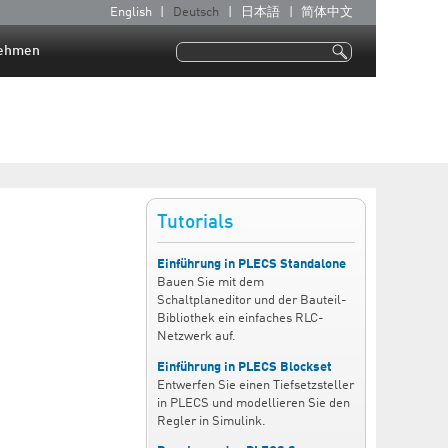
English
Deutsch
日本語
简体中文
S
p
ehmen
Suche
r
Suchformular
a
c
h
e
n
Tutorials
Einführung in PLECS Standalone
Bauen Sie mit dem
Schaltplaneditor und der Bauteil-
Bibliothek ein einfaches RLC-
Netzwerk auf.
Einführung in PLECS Blockset
Entwerfen Sie einen Tiefsetzsteller
in PLECS und modellieren Sie den
Regler in Simulink.