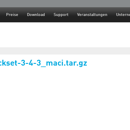
Jump to navigation
Preise
Download
Support
Veranstaltungen
Untern
ckset-3-4-3_maci.tar.gz