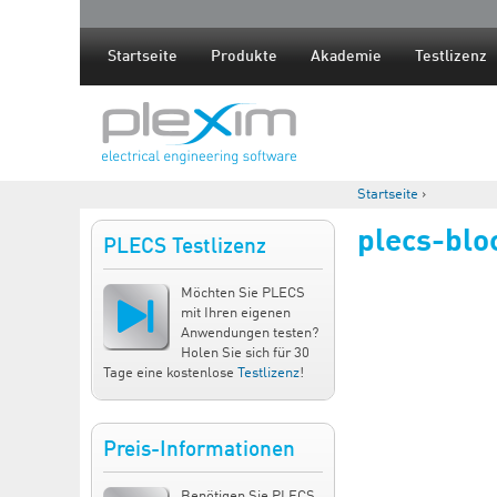
Startseite
Produkte
Akademie
Testlizenz
Startseite
›
Sie sind hier
plecs-blo
PLECS Testlizenz
Möchten Sie PLECS
mit Ihren eigenen
Anwendungen testen?
Holen Sie sich für 30
Tage eine kostenlose
Testlizenz
!
Preis-Informationen
Benötigen Sie PLECS