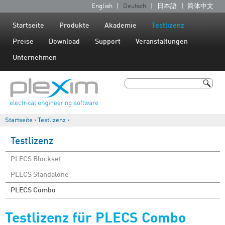
Jump to navigation
English
Deutsch
日本語
简体中文
S
p
Startseite
Produkte
Akademie
Testlizenz
r
Preise
Download
Support
Veranstaltungen
a
Unternehmen
c
h
Suche
e
Suchformular
n
Startseite
›
Testlizenz
›
Sie sind hier
Testlizenz
PLECS Blockset
PLECS Standalone
PLECS Combo
Testlizenz für PLECS Combo