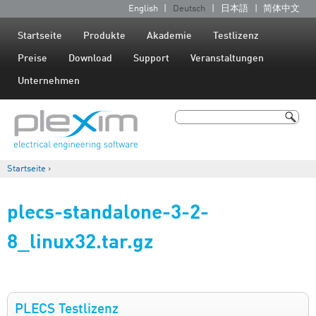
Jump to navigation
English
Deutsch
日本語
简体中文
S
p
Startseite
Produkte
Akademie
Testlizenz
r
Preise
Download
Support
Veranstaltungen
a
Unternehmen
c
h
Suche
e
Suchformular
n
Startseite
›
Sie sind hier
plecs-standalone-3-2-
8_linux32.tar.gz
PLECS Testlizenz