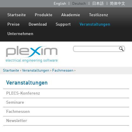
Jump to navigation
English
Deutsch
日本語
简体中文
S
p
Startseite
Produkte
Akademie
Testlizenz
r
Preise
Download
Support
Veranstaltungen
a
Unternehmen
c
h
Suche
e
Suchformular
n
Startseite
›
Veranstaltungen
›
Fachmessen
›
Sie sind hier
Veranstaltungen
PLECS-Konferenz
Seminare
Fachmessen
Newsletter