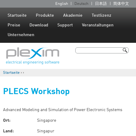
Jump to navigation
English
Deutsch
日本語
简体中文
S
p
Startseite
Produkte
Akademie
Testlizenz
r
Preise
Download
Support
Veranstaltungen
a
Unternehmen
c
h
Suche
e
Suchformular
n
Startseite
›
›
Sie sind hier
PLECS Workshop
Advanced Modeling and Simulation of Power Electronic Systems
Ort:
Singapore
Land:
Singapur