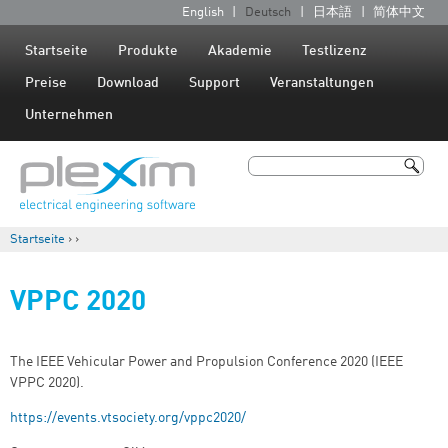
Jump to navigation
English
Deutsch
日本語
简体中文
S
p
Startseite
Produkte
Akademie
Testlizenz
r
Preise
Download
Support
Veranstaltungen
a
Unternehmen
c
h
Suche
e
Suchformular
n
Startseite
›
›
Sie sind hier
VPPC 2020
The IEEE Vehicular Power and Propulsion Conference 2020 (IEEE
VPPC 2020).
https://events.vtsociety.org/vppc2020/