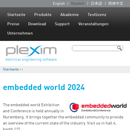
Jump to navigation
English
Deutsch
日本語
简体中文
S
p
Startseite
Produkte
Akademie
Testlizenz
r
Preise
Download
Support
Veranstaltungen
a
Unternehmen
c
h
Suche
e
Suchformular
n
Startseite
›
›
Sie sind hier
embedded world 2024
The embedded world Exhibition
and Conference is held annually in
Nuremberg. It brings together the embedded community to provide
an overview of the current state of the industry.
Visit us in hall 4,
booth 115.