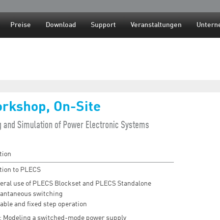
Jump to navigation
Preise
Download
Support
Veranstaltungen
Untern
rkshop, On-Site
g and Simulation of Power Electronic Systems
tion
tion to PLECS
eral use of PLECS Blockset and PLECS Standalone
tantaneous switching
able and fixed step operation
: Modeling a switched-mode power supply