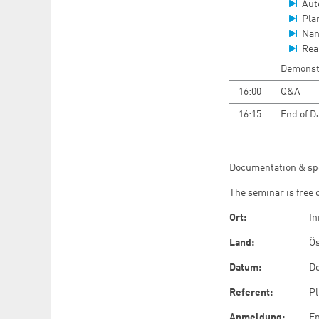
Aut
Pla
Nan
Rea
Demonstr
16:00
Q&A
16:15
End of D
Documentation & sp
The seminar is free 
Ort:
I
Land:
Ös
Datum:
Do
Referent:
Pl
Anmeldung:
En