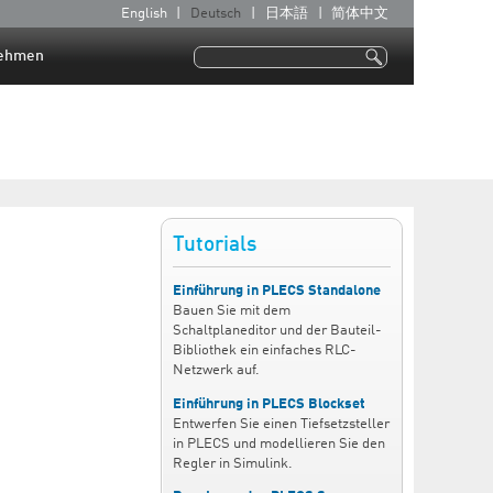
English
Deutsch
日本語
简体中文
S
p
ehmen
Suche
r
Suchformular
a
c
h
e
n
Tutorials
Einführung in PLECS Standalone
Bauen Sie mit dem
Schaltplaneditor und der Bauteil-
Bibliothek ein einfaches RLC-
Netzwerk auf.
Einführung in PLECS Blockset
Entwerfen Sie einen Tiefsetzsteller
in PLECS und modellieren Sie den
Regler in Simulink.