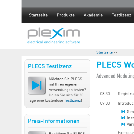
Startseite
Produkte
Akademie
Testlizenz
Startseite
›
›
Sie sind hier
PLECS Wo
PLECS Testlizenz
​Advanced Modelin
Möchten Sie PLECS
mit Ihren eigenen
Anwendungen testen?
08:30
Registra
Holen Sie sich für 30
Tage eine kostenlose
Testlizenz
!
09:00
Introduc
Gen
Ins
Preis-Informationen
Vari
Exercise
Benötigen Sie PLECS