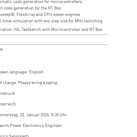
omatic code generation for microcontrollers
nt code generation for the RT Box
ostep®, FlexArray and CPU solver engines
l-time-simulation with 4ns step size for MHz switching
ation: HIL Testbench with Microcontroller and RT Box
ay
oken language: English
of charge. Please bring a laptop.
nnsbruck
terreich
nnerstag, 22. Januar 2026, 8:30 Uhr
exim Power Electronics Engineer
rico Sansonetti