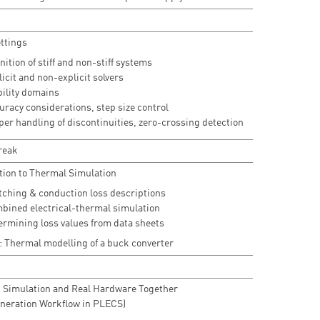
ettings
nition of stiff and non-stiff systems
icit and non-explicit solvers
bility domains
uracy considerations, step size control
per handling of discontinuities, zero-crossing detection
reak
tion to Thermal Simulation
tching & conduction loss descriptions
bined electrical-thermal simulation
ermining loss values from data sheets
: Thermal modelling of a buck converter
 Simulation and Real Hardware Together
neration Workflow in PLECS)