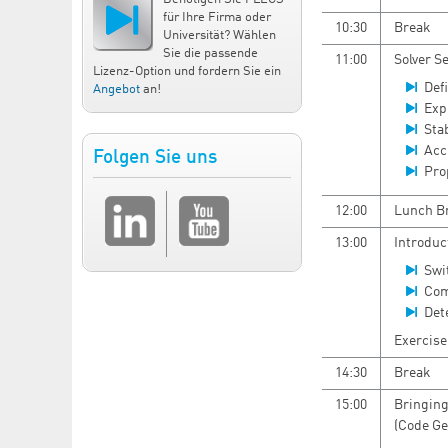
für Ihre Firma oder
10:30
Break
Universität? Wählen
Sie die passende
11:00
Solver S
Lizenz-Option und fordern Sie ein
Defi
Angebot
an!
Expl
Sta
Acc
Folgen Sie uns
Pro
12:00
Lunch B
13:00
Introduc
Swi
Com
Det
Exercise
14:30
Break
15:00
Bringing
(Code Ge