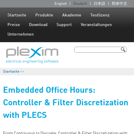
Jump to navigation
English
Deutsch
日本語
简体中文
S
p
Startseite
Produkte
Akademie
Testlizenz
r
Preise
Download
Support
Veranstaltungen
a
Unternehmen
c
h
Suche
e
Suchformular
n
Startseite
›
›
Sie sind hier
Embedded Office Hours:
Controller & Filter Discretization
with PLECS
From Continuous to Discrete: Controller & Filter Discretization with