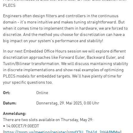
PLECS
Engineers often design filters and controllers in the continuous
domain - it's more intuitive and makes tuning straightforward. But
when it comes time to implement them in hardware, we are forced to
discretize. And the method you choose for discretization can have a
big impact on your system's performance and stability!
In our next Embedded Office Hours session we will explore different
discretization approaches like Forward Euler, Backward Euler, and
Tustin/Bilinear transformation. We will discuss maintaining stability
in discrete implementations and show real examples of optimizing
PLECS models for embedded targets. We'll have plenty of time for
your specific questions too.
Ort:
Online
Datum:
Donnerstag, 29. Mai 2025, 0:00 Uhr
Anmeldung:
There are two slots available on Thursday, May 29:
• 14:00CET/9:00EDT
(
https://zoom.us/meeting/register/ozqdY3U_Th61d_2d6A8MMw
)