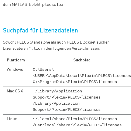
plecsclear
dem MATLAB-Befehl
.
Suchpfad für Lizenzdateien
Sowohl PLECS Standalone als auch PLECS Blockset suchen
*.lic
Lizenzdateien
in den folgenden Verzeichnissen:
Plattform
Suchpfad
C:\Users\
Windows
<USER>\AppData\Local\Plexim\PLECS\licenses
C:\ProgramData\Plexim\PLECS\licenses
~/Library/Application
Mac OS X
Support/Plexim/PLECS/licenses
/Library/Application
Support/Plexim/PLECS/licenses
~/.local/share/Plexim/PLECS/licenses
Linux
/usr/local/share/Plexim/PLECS/licenses