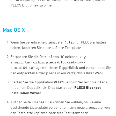
Sie den Eintrag PLECS im Simulink Library Browser, um die
PLECS Bibliothek zu öffnen.
Mac OS X
*.lic
Wenn Sie bereits eine Lizenzdatei
für PLECS erhalten
haben, kopieren Sie diese auf Ihre Festplatte.
plecs-blockset-x-y-
Entpacken Sie die Datei
z_maci.tar.gz
plecs-blockset-x-y-
bzw.
z_maci64.tar.gz
mit einem Doppelklick und verschieben Sie
plecs
den entpackten Order
in ein Verzeichnis Ihrer Wahl.
PLECS.app
plecs
Starten Sie die Applikation
im Verzeichnis
mit einem Doppelklick. Dies startet den
PLECS Blockset
Installation Wizard
.
Auf der Seite
License File
können Sie wählen, ob Sie eine
bestehende Lizenzdatei beibehalten, eine neue Lizenzdatei von
der Festplatte kopieren oder eine Testlizenz oder