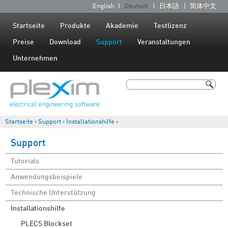
Jump to navigation
English
Deutsch
日本語
简体中文
S
p
Startseite
Produkte
Akademie
Testlizenz
r
Preise
Download
Support
Veranstaltungen
a
Unternehmen
c
h
Suche
e
Suchformular
n
Startseite
›
Support
›
Installationshilfe
›
Sie sind hier
Support
Tutorials
Anwendungsbeispiele
Technische Unterstützung
Installationshilfe
PLECS Blockset