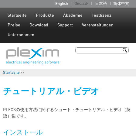
Jump to navigation
English
Deutsch
日本語
简体中文
S
p
Startseite
Produkte
Akademie
Testlizenz
r
Preise
Download
Support
Veranstaltungen
a
Unternehmen
c
h
Suche
e
Suchformular
n
Startseite
›
›
Sie sind hier
チュートリアル・ビデオ
PLECSの使用方法に関するショート・チュートリアル・ビデオ（英
語）集です。
インストール