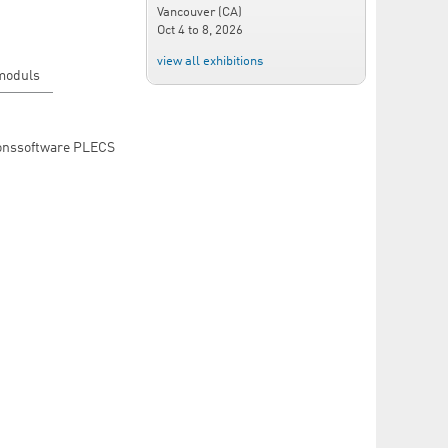
Vancouver (CA)
Oct 4
to
8, 2026
view all exhibitions
rmoduls
tionssoftware PLECS