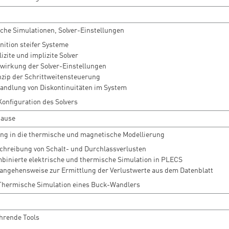
he Simulationen, Solver-Einstellungen
nition steifer Systeme
izite und implizite Solver
wirkung der Solver-Einstellungen
nzip der Schrittweitensteuerung
andlung von Diskontinuitäten im System
onfiguration des Solvers
pause
ng in die thermische und magnetische Modellierung
chreibung von Schalt- und Durchlassverlusten
binierte elektrische und thermische Simulation in PLECS
angehensweise zur Ermittlung der Verlustwerte aus dem Datenblatt
Thermische Simulation eines Buck-Wandlers
hrende Tools