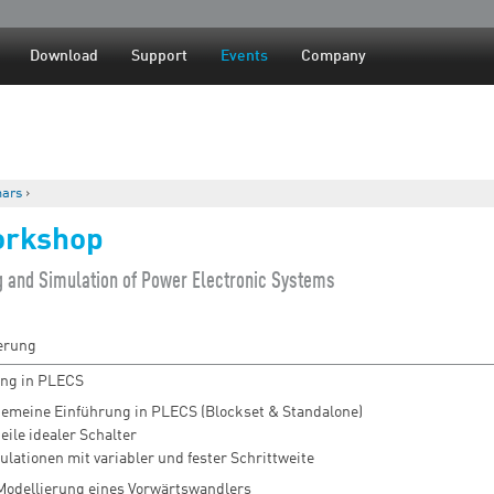
Jump to navigation
Download
Support
Events
Company
ars
›
rkshop
g and Simulation of Power Electronic Systems
erung
ung in PLECS
gemeine Einführung in PLECS (Blockset & Standalone)
eile idealer Schalter
ulationen mit variabler und fester Schrittweite
odellierung eines Vorwärtswandlers